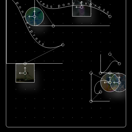
r
e
y
p
x
n
e
p
o
s
p
r
s
e
o
s
s
n
y
e
x
p
r
e
s
s