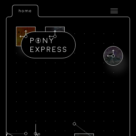
home
p